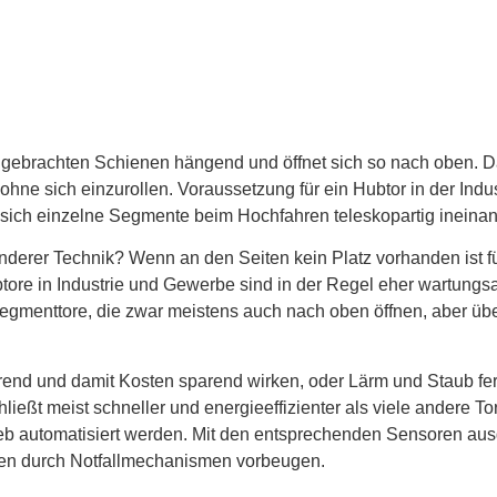
ngebrachten Schienen hängend und öffnet sich so nach oben. Da
ich einzurollen. Voraussetzung für ein Hubtor in der Industr
 sich einzelne Segmente beim Hochfahren teleskopartig ineina
anderer Technik? Wenn an den Seiten kein Platz vorhanden ist f
re in Industrie und Gewerbe sind in der Regel eher wartungsar
egmenttore, die zwar meistens auch nach oben öffnen, aber übe
rend und damit Kosten sparend wirken, oder Lärm und Staub fer
chließt meist schneller und energieeffizienter als viele andere T
ieb automatisiert werden. Mit den entsprechenden Sensoren ausg
len durch Notfallmechanismen vorbeugen.